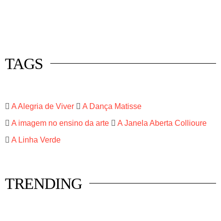
 mercado
istas
luna
TAGS
A Alegria de Viver
A Dança Matisse
A imagem no ensino da arte
A Janela Aberta Collioure
A Linha Verde
TRENDING
HISTÓRIA EM TÓPICOS