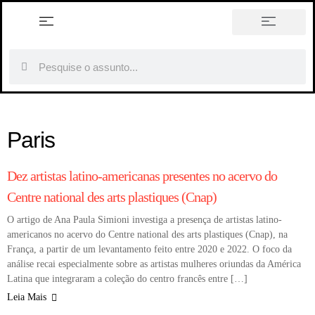
Sociedade Pró-Arte Moderna
Neoclassicismo no Brasil: obras,
(SPAM): laboratório institucional
história em tópicos
artistas e o que você precisa saber
da arte moderna no Brasil
Paris
ARTISTAS
Dez artistas latino-americanas presentes no acervo do
Centre national des arts plastiques (Cnap)
O artigo de Ana Paula Simioni investiga a presença de artistas latino-
americanos no acervo do Centre national des arts plastiques (Cnap), na
França, a partir de um levantamento feito entre 2020 e 2022. O foco da
análise recai especialmente sobre as artistas mulheres oriundas da América
Latina que integraram a coleção do centro francês entre […]
Leia Mais