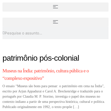
Propostas concretas para
Museus e espaços culturais em
acessibilidade em museus
Macapá, Amapá
patrimônio pós-colonial
COLUNA
Museus na Índia: patrimônio, cultura pública e o
“complexo expositivo”
O ensaio “Museus são bons para pensar: o patrimônio em cena na Índia”,
escrito por Arjun Appadurai e Carol A. Breckenridge e traduzido para o
português por Claudia M. P. Storino, investiga o papel dos museus no
contexto indiano a partir de uma perspectiva histórica, cultural e política.
Publicado originalmente em 1992, o texto propõe […]