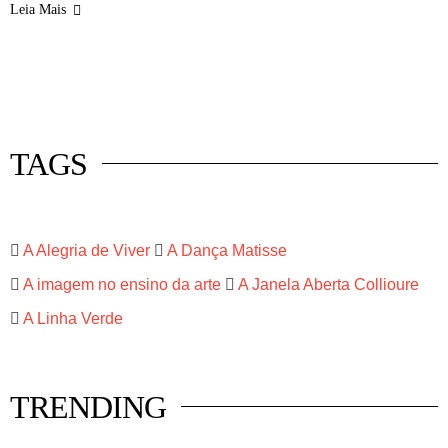
Leia Mais
 mercado
istas
luna
TAGS
A Alegria de Viver
A Dança Matisse
A imagem no ensino da arte
A Janela Aberta Collioure
A Linha Verde
TRENDING