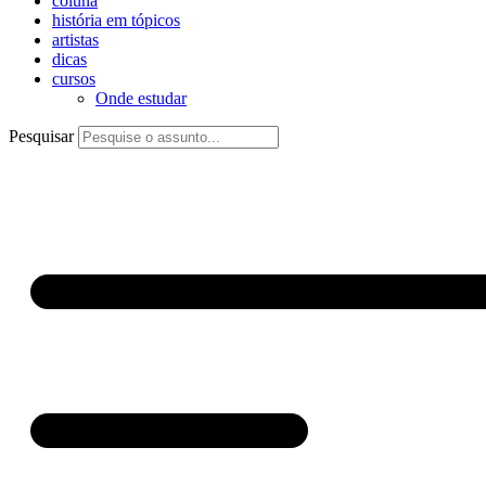
coluna
história em tópicos
artistas
dicas
cursos
Onde estudar
Pesquisar