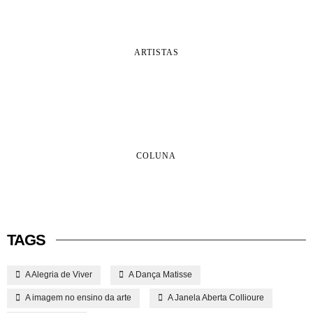
ARTISTAS
COLUNA
TAGS
A Alegria de Viver
A Dança Matisse
A imagem no ensino da arte
A Janela Aberta Collioure