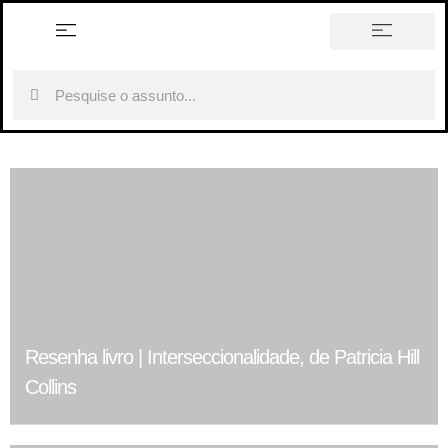
história em tópicos
Resenha livro | Interseccionalidade, de Patricia Hill
Collins