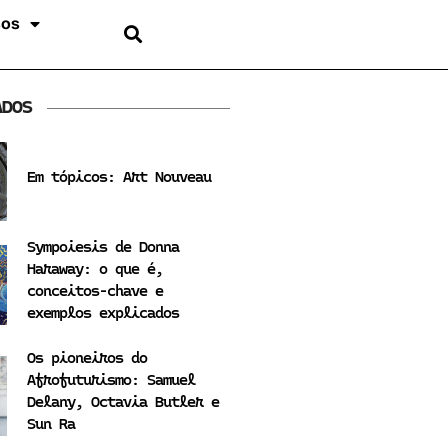
sos
ADOS
Em tópicos: Art Nouveau
Sympoiesis de Donna
Haraway: o que é,
conceitos-chave e
exemplos explicados
Os pioneiros do
Afrofuturismo: Samuel
Delany, Octavia Butler e
Sun Ra