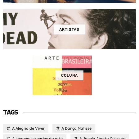
ARTISTAS
COLUNA
TAGS
A Alegria de Viver
A Dança Matisse
A imagem no ensino da arte
A Janela Aberta Collioure