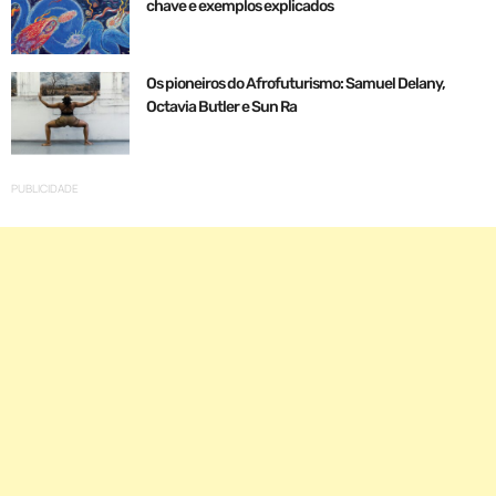
chave e exemplos explicados
Os pioneiros do Afrofuturismo: Samuel Delany,
Octavia Butler e Sun Ra
PUBLICIDADE