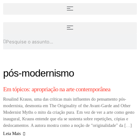
Glossário de arte contemporânea:
O que é bibliodiversidade?
conceitos essenciais para navegar
Conceitos fundamentais do
o agora
manifesto de Susan Hawthorne
pós-modernismo
HISTÓRIA EM TÓPICOS
Em tópicos: apropriação na arte contemporânea
Rosalind Krauss, uma das críticas mais influentes do pensamento pós-
modernista, desmonta em The Originality of the Avant-Garde and Other
Modernist Myths o mito da criação pura. Em vez de ver a arte como gesto
inaugural, Krauss entende que ela se sustenta sobre repetições, cópias e
deslocamentos. A autora mostra como a noção de “originalidade” da […]
Leia Mais
ARTE E MERCADO