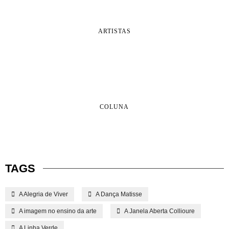
ARTISTAS
COLUNA
TAGS
A Alegria de Viver
A Dança Matisse
A imagem no ensino da arte
A Janela Aberta Collioure
A Linha Verde