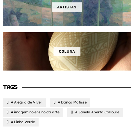
ARTISTAS
COLUNA
TAGS
A Alegria de Viver
A Dança Matisse
A imagem no ensino da arte
A Janela Aberta Collioure
A Linha Verde