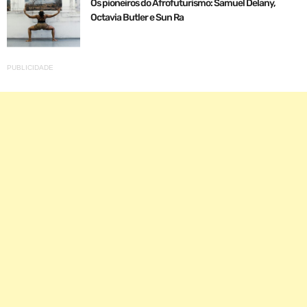
Os pioneiros do Afrofuturismo: Samuel Delany,
Octavia Butler e Sun Ra
PUBLICIDADE