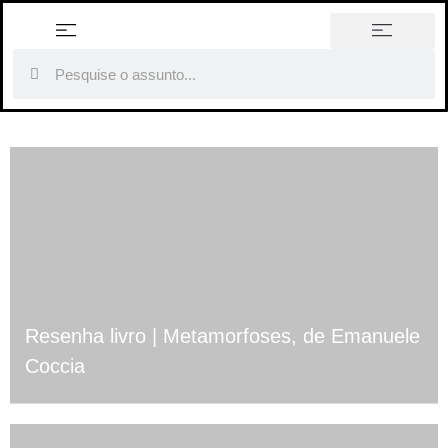
história em tópicos
Resenha livro | Metamorfoses, de Emanuele
Coccia