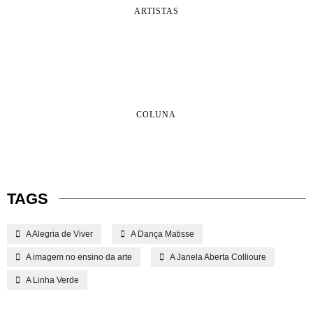
ARTISTAS
COLUNA
TAGS
A Alegria de Viver
A Dança Matisse
A imagem no ensino da arte
A Janela Aberta Collioure
A Linha Verde