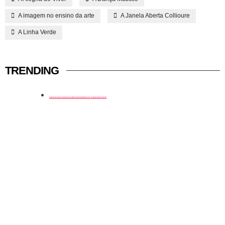
A imagem no ensino da arte
A Janela Aberta Collioure
A Linha Verde
TRENDING
história em tópicos