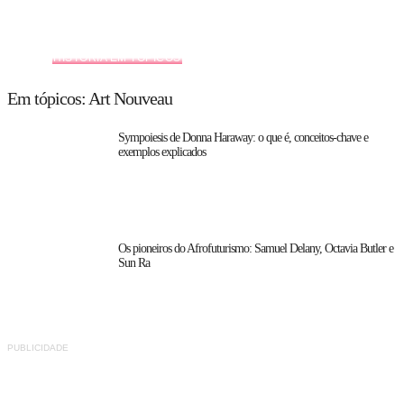
HISTÓRIA EM TÓPICOS
Em tópicos: Art Nouveau
Sympoiesis de Donna Haraway: o que é, conceitos-chave e
exemplos explicados
Os pioneiros do Afrofuturismo: Samuel Delany, Octavia Butler e
Sun Ra
PUBLICIDADE