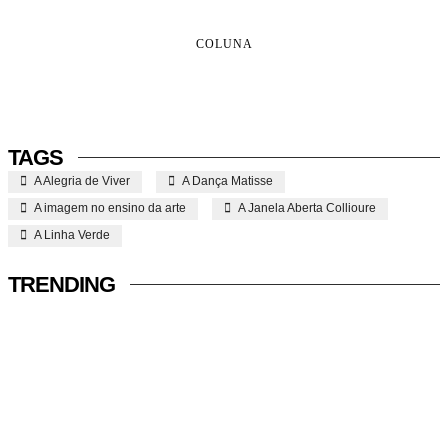
COLUNA
TAGS
A Alegria de Viver
A Dança Matisse
A imagem no ensino da arte
A Janela Aberta Collioure
A Linha Verde
TRENDING