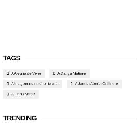
TAGS
A Alegria de Viver
A Dança Matisse
A imagem no ensino da arte
A Janela Aberta Collioure
A Linha Verde
TRENDING