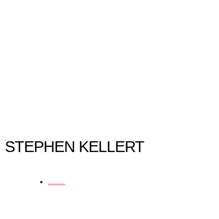
“O ato de criação” de Gilles Deleuze
STEPHEN KELLERT
coluna