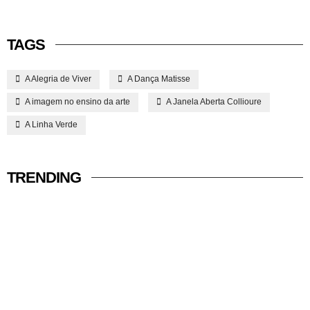
TAGS
A Alegria de Viver
A Dança Matisse
A imagem no ensino da arte
A Janela Aberta Collioure
A Linha Verde
TRENDING