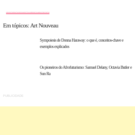
HISTÓRIA EM TÓPICOS
Em tópicos: Art Nouveau
Sympoiesis de Donna Haraway: o que é, conceitos-chave e
exemplos explicados
Os pioneiros do Afrofuturismo: Samuel Delany, Octavia Butler e
Sun Ra
PUBLICIDADE