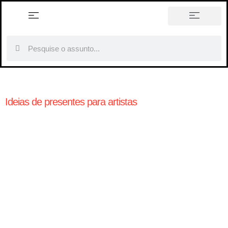
história em tópicos
Ideias de presentes para artistas