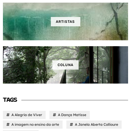
ARTISTAS
COLUNA
TAGS
A Alegria de Viver
A Dança Matisse
A imagem no ensino da arte
A Janela Aberta Collioure