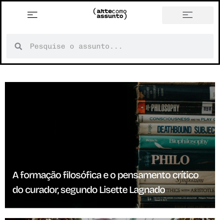
história em tópicos
A formação filosófica e o pensamento crítico
do curador, segundo Lisette Lagnado