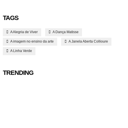
TAGS
A Alegria de Viver
A Dança Matisse
A imagem no ensino da arte
A Janela Aberta Collioure
A Linha Verde
TRENDING