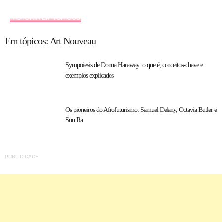
HISTÓRIA EM TÓPICOS
Em tópicos: Art Nouveau
Sympoiesis de Donna Haraway: o que é, conceitos-chave e
exemplos explicados
Os pioneiros do Afrofuturismo: Samuel Delany, Octavia Butler e
Sun Ra
PUBLICIDADE