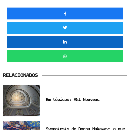
RELACIONADOS
Em tópicos: Art Nouveau
Sympoiesis de Donna Haraway: o que