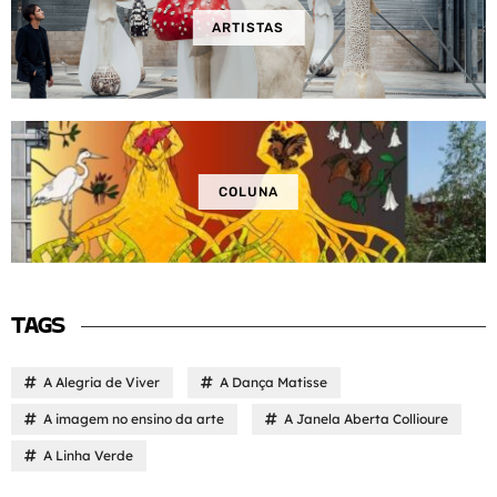
ARTISTAS
COLUNA
TAGS
A Alegria de Viver
A Dança Matisse
A imagem no ensino da arte
A Janela Aberta Collioure
A Linha Verde