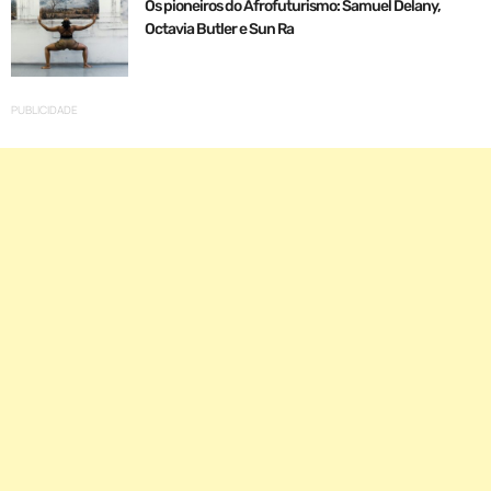
Os pioneiros do Afrofuturismo: Samuel Delany,
Octavia Butler e Sun Ra
PUBLICIDADE