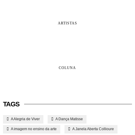
ARTISTAS
COLUNA
TAGS
A Alegria de Viver
A Dança Matisse
A imagem no ensino da arte
A Janela Aberta Collioure