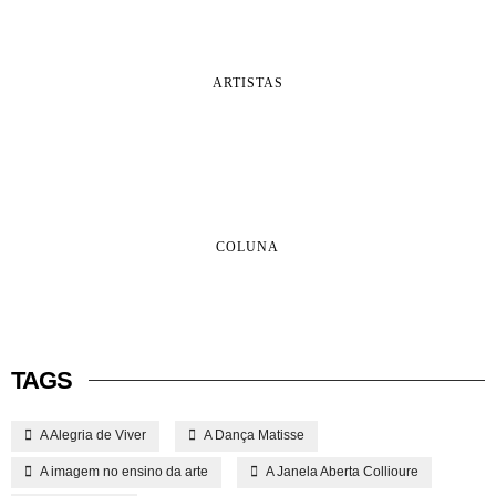
ARTISTAS
COLUNA
TAGS
A Alegria de Viver
A Dança Matisse
A imagem no ensino da arte
A Janela Aberta Collioure