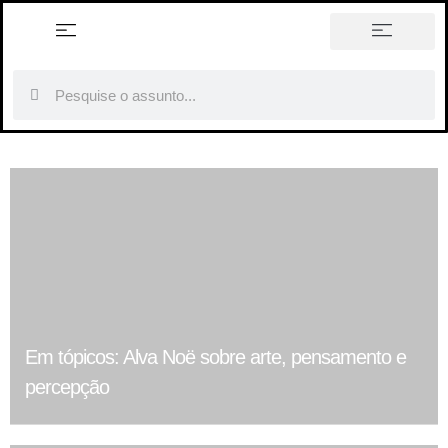
história em tópicos
Em tópicos: Alva Noë sobre arte, pensamento e
percepção