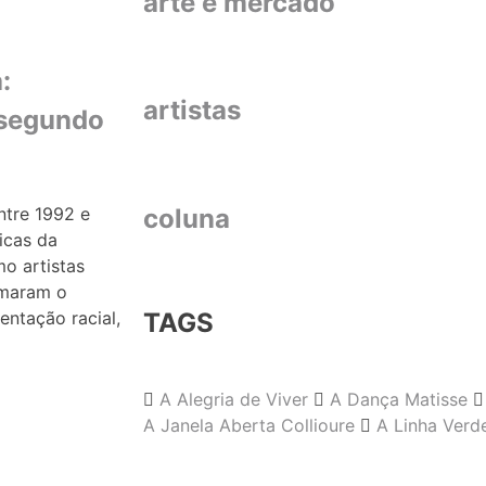
arte e mercado
:
artistas
 segundo
ntre 1992 e
coluna
icas da
o artistas
rmaram o
ntação racial,
TAGS
A Alegria de Viver
A Dança Matisse
A Janela Aberta Collioure
A Linha Verd