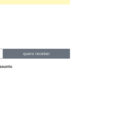
quero receber
ssunto