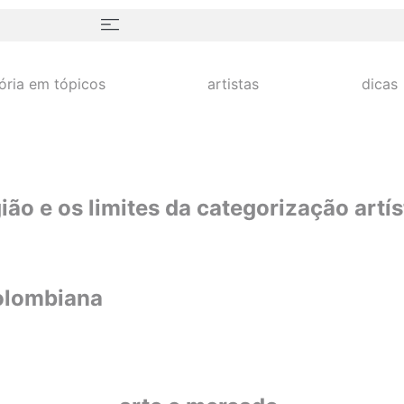
tória em tópicos
artistas
dicas
gião e os limites da categorização artís
colombiana