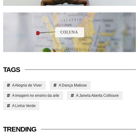
COLUNA
TAGS
A Alegria de Viver
A Dança Matisse
A imagem no ensino da arte
A Janela Aberta Collioure
A Linha Verde
TRENDING