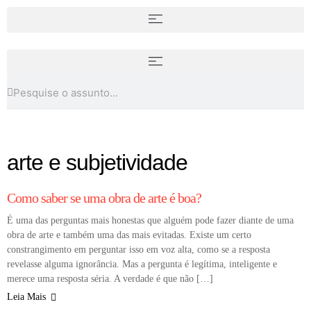
Abstração e política: diálogos
Em tópicos: Geração 80 e o
entre forma e discurso
retorno à pintura
arte e subjetividade
COLUNA
Como saber se uma obra de arte é boa?
É uma das perguntas mais honestas que alguém pode fazer diante de uma
obra de arte e também uma das mais evitadas. Existe um certo
constrangimento em perguntar isso em voz alta, como se a resposta
revelasse alguma ignorância. Mas a pergunta é legítima, inteligente e
merece uma resposta séria. A verdade é que não […]
Leia Mais