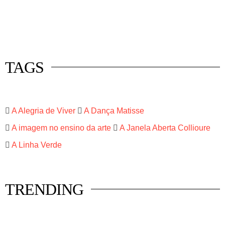
 mercado
istas
luna
TAGS
A Alegria de Viver
A Dança Matisse
A imagem no ensino da arte
A Janela Aberta Collioure
A Linha Verde
TRENDING
HISTÓRIA EM TÓPICOS