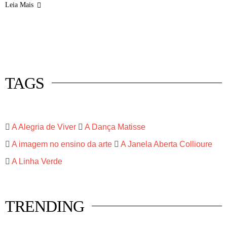
Leia Mais
 mercado
istas
luna
TAGS
A Alegria de Viver
A Dança Matisse
A imagem no ensino da arte
A Janela Aberta Collioure
A Linha Verde
TRENDING