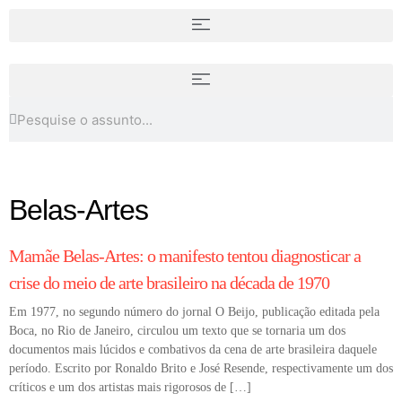
é legítima? Entenda os critérios
de autenticação no mercado de
Quem foi a artista Catharina van
arte
Hemessen
Belas-Artes
CURADORIA E CRÍTICA DE ARTE
Mamãe Belas-Artes: o manifesto tentou diagnosticar a
crise do meio de arte brasileiro na década de 1970
Em 1977, no segundo número do jornal O Beijo, publicação editada pela
Boca, no Rio de Janeiro, circulou um texto que se tornaria um dos
documentos mais lúcidos e combativos da cena de arte brasileira daquele
período. Escrito por Ronaldo Brito e José Resende, respectivamente um dos
críticos e um dos artistas mais rigorosos de […]