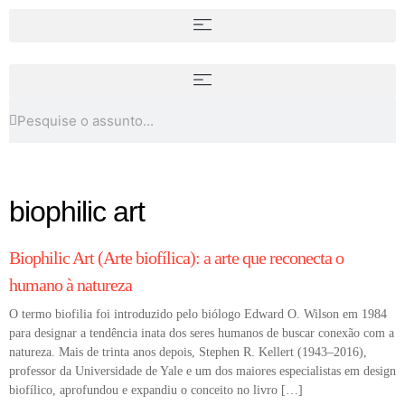
Museus na Índia: patrimônio,
Alva Noë e a arte como forma de
cultura pública e o “complexo
investigação
expositivo”
biophilic art
COLUNA
Biophilic Art (Arte biofílica): a arte que reconecta o
humano à natureza
O termo biofilia foi introduzido pelo biólogo Edward O. Wilson em 1984
para designar a tendência inata dos seres humanos de buscar conexão com a
natureza. Mais de trinta anos depois, Stephen R. Kellert (1943–2016),
professor da Universidade de Yale e um dos maiores especialistas em design
biofílico, aprofundou e expandiu o conceito no livro […]