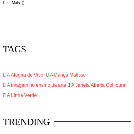
Leia Mais
 mercado
istas
luna
TAGS
A Alegria de Viver
A Dança Matisse
A imagem no ensino da arte
A Janela Aberta Collioure
A Linha Verde
TRENDING