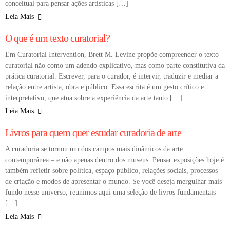
conceitual para pensar ações artísticas […]
Leia Mais
DESTAQUES
DICAS
O que é um texto curatorial?
Em Curatorial Intervention, Brett M. Levine propõe compreender o texto
curatorial não como um adendo explicativo, mas como parte constitutiva da
prática curatorial. Escrever, para o curador, é intervir, traduzir e mediar a
relação entre artista, obra e público. Essa escrita é um gesto crítico e
interpretativo, que atua sobre a experiência da arte tanto […]
Leia Mais
CURADORIA E CRÍTICA DE ARTE
DESTAQUES
Livros para quem quer estudar curadoria de arte
A curadoria se tornou um dos campos mais dinâmicos da arte
contemporânea – e não apenas dentro dos museus. Pensar exposições hoje é
também refletir sobre política, espaço público, relações sociais, processos
de criação e modos de apresentar o mundo. Se você deseja mergulhar mais
fundo nesse universo, reunimos aqui uma seleção de livros fundamentais
[…]
Leia Mais
COLUNA
CURADORIA E CRÍTICA DE ARTE