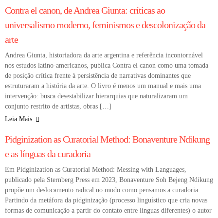
Contra el canon, de Andrea Giunta: críticas ao
universalismo moderno, feminismos e descolonização da
arte
Andrea Giunta, historiadora da arte argentina e referência incontornável
nos estudos latino-americanos, publica Contra el canon como uma tomada
de posição crítica frente à persistência de narrativas dominantes que
estruturaram a história da arte. O livro é menos um manual e mais uma
intervenção: busca desestabilizar hierarquias que naturalizaram um
conjunto restrito de artistas, obras […]
Leia Mais
COLUNA
CURADORIA E CRÍTICA DE ARTE
Pidginization as Curatorial Method: Bonaventure Ndikung
e as línguas da curadoria
Em Pidginization as Curatorial Method: Messing with Languages,
publicado pela Sternberg Press em 2023, Bonaventure Soh Bejeng Ndikung
propõe um deslocamento radical no modo como pensamos a curadoria.
Partindo da metáfora da pidginização (processo linguístico que cria novas
formas de comunicação a partir do contato entre línguas diferentes) o autor