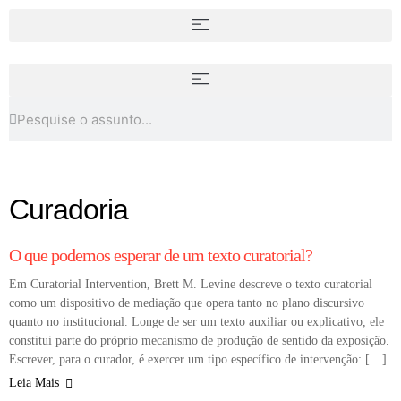
Uma artista por país da América
Quando a arte é profissão (e não
Latina (lista 1)
hobby)
Curadoria
DESTAQUES
DICAS
O que podemos esperar de um texto curatorial?
Em Curatorial Intervention, Brett M. Levine descreve o texto curatorial
como um dispositivo de mediação que opera tanto no plano discursivo
quanto no institucional. Longe de ser um texto auxiliar ou explicativo, ele
constitui parte do próprio mecanismo de produção de sentido da exposição.
Escrever, para o curador, é exercer um tipo específico de intervenção: […]
Leia Mais
COLUNA