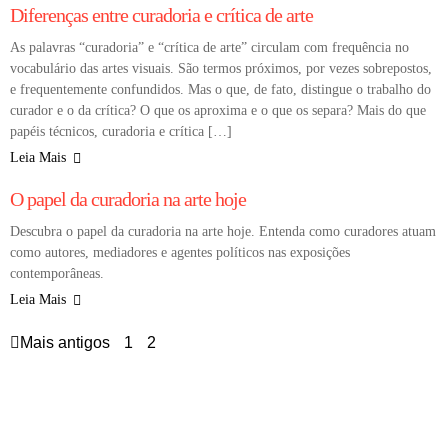
Diferenças entre curadoria e crítica de arte
As palavras “curadoria” e “crítica de arte” circulam com frequência no
vocabulário das artes visuais. São termos próximos, por vezes sobrepostos,
e frequentemente confundidos. Mas o que, de fato, distingue o trabalho do
curador e o da crítica? O que os aproxima e o que os separa? Mais do que
papéis técnicos, curadoria e crítica […]
Leia Mais
COLUNA
CURADORIA E CRÍTICA DE ARTE
O papel da curadoria na arte hoje
Descubra o papel da curadoria na arte hoje. Entenda como curadores atuam
como autores, mediadores e agentes políticos nas exposições
contemporâneas.
Leia Mais
Mais antigos
1
2
 mercado
istas
luna