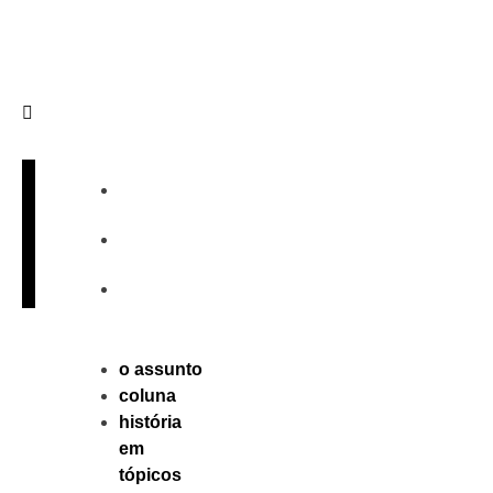
Sobre
Publique
Contato
o assunto
coluna
história
em
tópicos