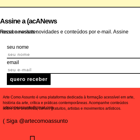
Assine a (acANews
Receba nossas novidades e conteúdos por e-mail. Assine nossa newsletter.
seu nome
email
quero receber
Arte Como Assunto é uma plataforma dedicada à formação acessível em arte,
história da arte, crítica e práticas contemporâneas. Acompanhe conteúdos
artecomoassunto@gmail.com
sobre arte brasileira, cursos gratuitos, artistas e movimentos artísticos.
( Siga @artecomoassunto