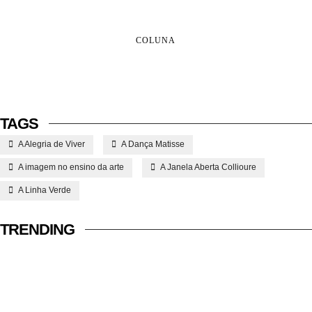
COLUNA
TAGS
A Alegria de Viver
A Dança Matisse
A imagem no ensino da arte
A Janela Aberta Collioure
A Linha Verde
TRENDING