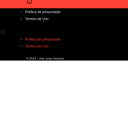
tagram
Política de privacidade
Termos de Uso
Política de privacidade
Termos de Uso
© 2022 – Arte como Assunto