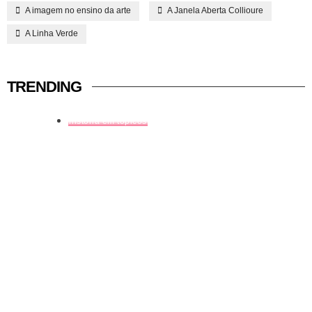
A imagem no ensino da arte
A Janela Aberta Collioure
A Linha Verde
TRENDING
história em tópicos