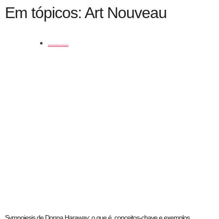
Em tópicos: Art Nouveau
coluna
Sympoiesis de Donna Haraway: o que é, conceitos-chave e exemplos