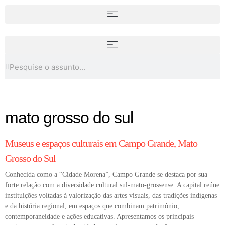
Biophilic Art (Arte biofílica): a
30 obras mais famosas da história
arte que reconecta o humano à
da arte
natureza
mato grosso do sul
DICAS
Museus e espaços culturais em Campo Grande, Mato
Grosso do Sul
Conhecida como a “Cidade Morena”, Campo Grande se destaca por sua
forte relação com a diversidade cultural sul-mato-grossense. A capital reúne
instituições voltadas à valorização das artes visuais, das tradições indígenas
e da história regional, em espaços que combinam patrimônio,
contemporaneidade e ações educativas. Apresentamos os principais