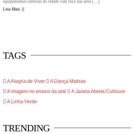
equipamentos culturais da cidade com foco nas artes […]
Leia Mais
 mercado
istas
luna
TAGS
A Alegria de Viver
A Dança Matisse
A imagem no ensino da arte
A Janela Aberta Collioure
A Linha Verde
TRENDING