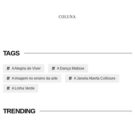
COLUNA
TAGS
A Alegria de Viver
A Dança Matisse
A imagem no ensino da arte
A Janela Aberta Collioure
A Linha Verde
TRENDING