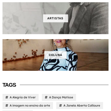
ARTISTAS
COLUNA
TAGS
A Alegria de Viver
A Dança Matisse
A imagem no ensino da arte
A Janela Aberta Collioure