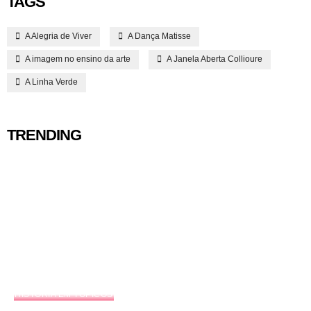
TAGS
A Alegria de Viver
A Dança Matisse
A imagem no ensino da arte
A Janela Aberta Collioure
A Linha Verde
TRENDING
HISTÓRIA EM TÓPICOS