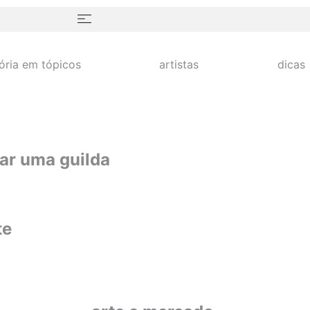
tória em tópicos
artistas
dicas
mar uma guilda
te