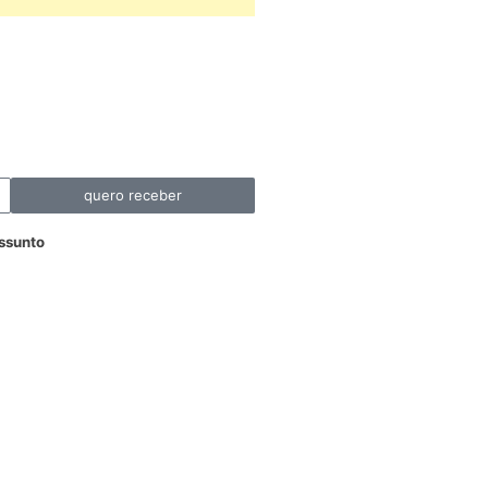
quero receber
ssunto