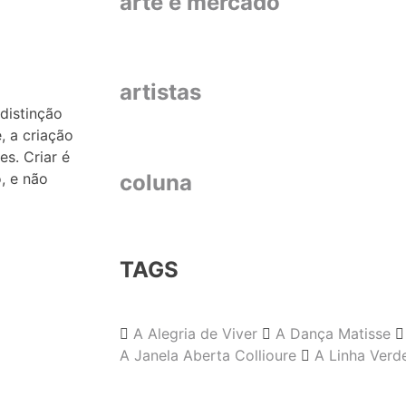
arte e mercado
artistas
distinção
e, a criação
es. Criar é
o, e não
coluna
TAGS
A Alegria de Viver
A Dança Matisse
A Janela Aberta Collioure
A Linha Verd