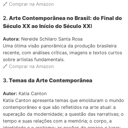
🔗
Comprar
na
Amazon
2.
Arte Contemporânea no Brasil: do Final do
Século XX ao Início do Século XX
I
Autora:
Nereide Schilaro Santa Rosa
Uma ótima visão panorâmica da produção brasileira
recente, com análises críticas, imagens e textos curtos
sobre artistas fundamentais.
🔗
Comprar na Amazon
3.
Temas da Arte Contemporânea
Autor:
Katia Canton
Katia Canton apresenta temas que emolduram o mundo
contemporâneo e que são refletidos na arte atual: a
superação da modernidade; a questão das narrativas; o
tempo e suas relações com a memória; o corpo, a
identidade e o erotismo; as noções de espaço e lugar;