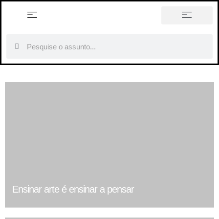
história em tópicos
Ensinar arte é ensinar a pensar