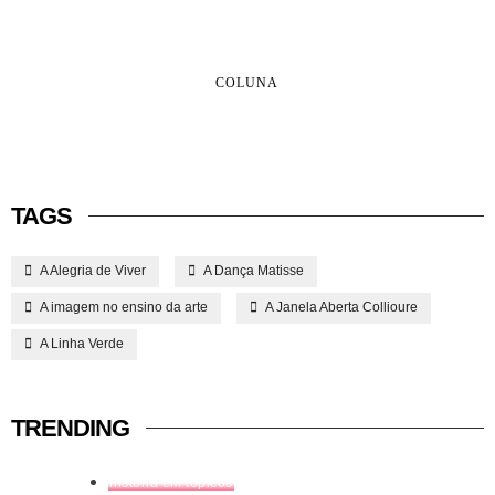
COLUNA
TAGS
A Alegria de Viver
A Dança Matisse
A imagem no ensino da arte
A Janela Aberta Collioure
A Linha Verde
TRENDING
história em tópicos