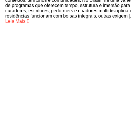
contextos, territórios e comunidades. No Brasil, há uma var
de programas que oferecem tempo, estrutura e imersão para a
curadores, escritores, performers e criadores multidisciplina
residências funcionam com bolsas integrais, outras exigem 
Leia Mais