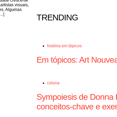
iedade crescente
rtistas visuais,
res. Algumas
[…]
TRENDING
história em tópicos
Em tópicos: Art Nouve
coluna
Sympoiesis de Donna 
conceitos-chave e exe