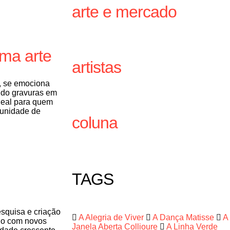
arte e mercado
ma arte
artistas
, se emociona
ndo gravuras em
ideal para quem
tunidade de
coluna
TAGS
esquisa e criação
A Alegria de Viver
A Dança Matisse
A
ogo com novos
Janela Aberta Collioure
A Linha Verde