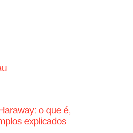
au
Haraway: o que é,
mplos explicados