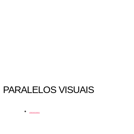
Reflexões sobre o reiventar da arte
PARALELOS VISUAIS
coluna