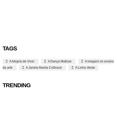
TAGS
A Alegria de Viver
A Dança Matisse
A imagem no ensino
da arte
A Janela Aberta Collioure
A Linha Verde
TRENDING