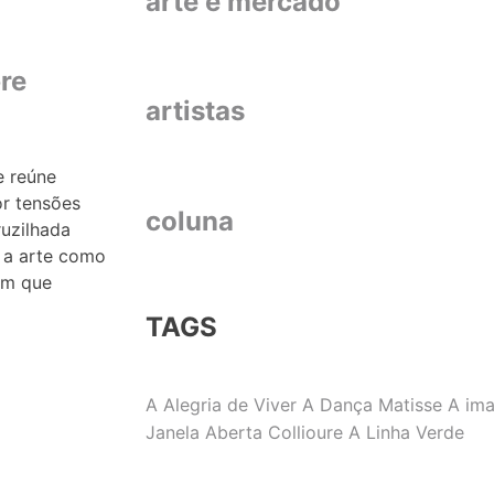
arte e mercado
re
artistas
e reúne
r tensões
coluna
ruzilhada
 a arte como
em que
TAGS
A Alegria de Viver
A Dança Matisse
A im
Janela Aberta Collioure
A Linha Verde