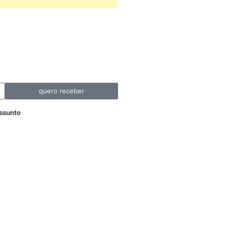
quero receber
ssunto