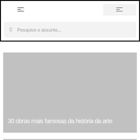
história em tópicos
30 obras mais famosas da história da arte