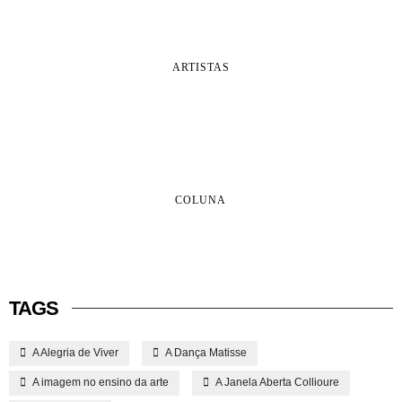
ARTISTAS
COLUNA
TAGS
A Alegria de Viver
A Dança Matisse
A imagem no ensino da arte
A Janela Aberta Collioure