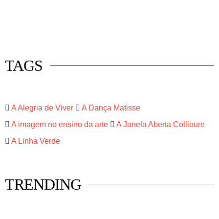
 mercado
istas
luna
TAGS
A Alegria de Viver
A Dança Matisse
A imagem no ensino da arte
A Janela Aberta Collioure
A Linha Verde
TRENDING
HISTÓRIA EM TÓPICOS