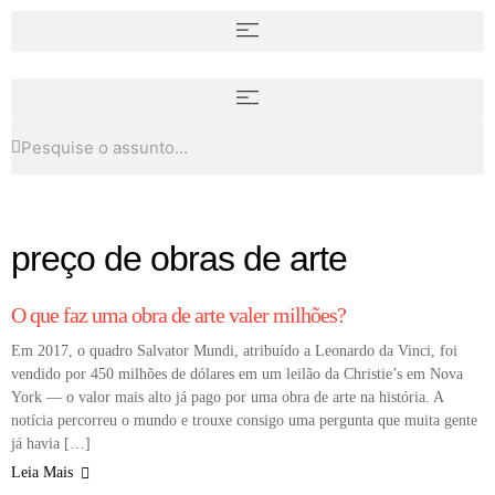
Modernismo tardio: entre
rupturas e permanências na arte
Quem foi Myrna Báez
do século XX
preço de obras de arte
COLUNA
O que faz uma obra de arte valer milhões?
Em 2017, o quadro Salvator Mundi, atribuído a Leonardo da Vinci, foi
vendido por 450 milhões de dólares em um leilão da Christie’s em Nova
York — o valor mais alto já pago por uma obra de arte na história. A
notícia percorreu o mundo e trouxe consigo uma pergunta que muita gente
já havia […]
Leia Mais