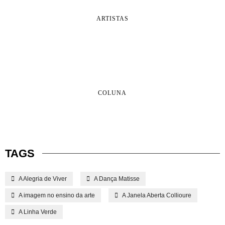
ARTISTAS
COLUNA
TAGS
A Alegria de Viver
A Dança Matisse
A imagem no ensino da arte
A Janela Aberta Collioure
A Linha Verde