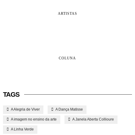
ARTISTAS
COLUNA
TAGS
A Alegria de Viver
A Dança Matisse
A imagem no ensino da arte
A Janela Aberta Collioure
A Linha Verde