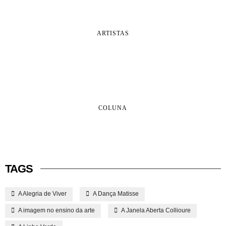
ARTISTAS
COLUNA
TAGS
A Alegria de Viver
A Dança Matisse
A imagem no ensino da arte
A Janela Aberta Collioure