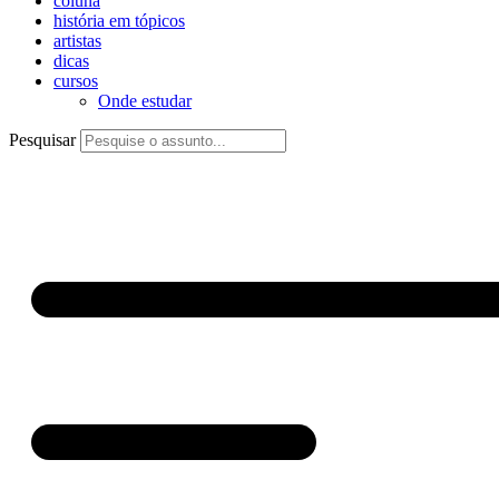
coluna
história em tópicos
artistas
dicas
cursos
Onde estudar
Pesquisar