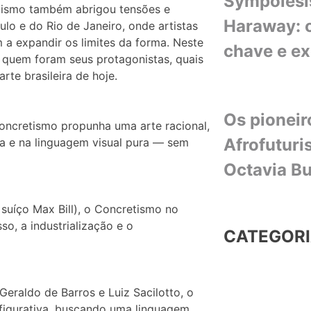
Sympoiesi
etismo também abrigou tensões e
Haraway: o
lo e do Rio de Janeiro, onde artistas
 a expandir os limites da forma. Neste
chave e e
 quem foram seus protagonistas, quais
rte brasileira de hoje.
Os pioneir
Concretismo propunha uma arte racional,
Afrofuturi
ia e na linguagem visual pura — sem
Octavia Bu
 suíço Max Bill), o Concretismo no
o, a industrialização e o
CATEGOR
eraldo de Barros e Luiz Sacilotto, o
 figurativa, buscando uma linguagem