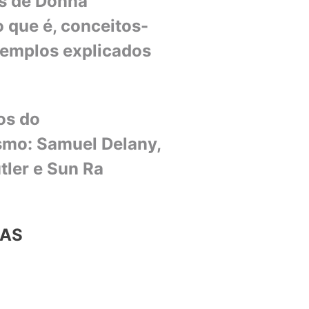
s de Donna
 que é, conceitos-
xemplos explicados
os do
smo: Samuel Delany,
tler e Sun Ra
IAS