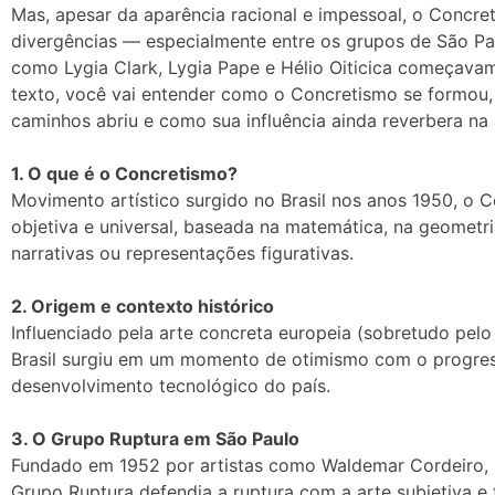
Mas, apesar da aparência racional e impessoal, o Concr
divergências — especialmente entre os grupos de São Pau
como Lygia Clark, Lygia Pape e Hélio Oiticica começavam
texto, você vai entender como o Concretismo se formou,
caminhos abriu e como sua influência ainda reverbera na a
1. O que é o Concretismo?
Movimento artístico surgido no Brasil nos anos 1950, o 
objetiva e universal, baseada na matemática, na geometr
narrativas ou representações figurativas.
2. Origem e contexto histórico
Influenciado pela arte concreta europeia (sobretudo pelo
Brasil surgiu em um momento de otimismo com o progress
desenvolvimento tecnológico do país.
3. O Grupo Ruptura em São Paulo
Fundado em 1952 por artistas como Waldemar Cordeiro, G
Grupo Ruptura defendia a ruptura com a arte subjetiva e