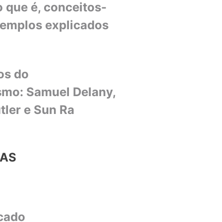
 que é, conceitos-
xemplos explicados
os do
smo: Samuel Delany,
tler e Sun Ra
IAS
rcado