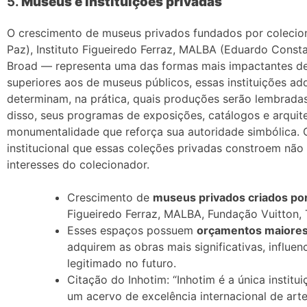
5.
Museus e instituições privadas
O crescimento de museus privados fundados por coleci
Paz), Instituto Figueiredo Ferraz, MALBA (Eduardo Consta
Broad — representa uma das formas mais impactantes d
superiores aos de museus públicos, essas instituições adq
determinam, na prática, quais produções serão lembrada
disso, seus programas de exposições, catálogos e arquit
monumentalidade que reforça sua autoridade simbólica. 
institucional que essas coleções privadas constroem não 
interesses do colecionador.
Crescimento de
museus privados criados po
Figueiredo Ferraz, MALBA, Fundação Vuitton, 
Esses espaços possuem
orçamentos maiores
adquirem as obras mais significativas, influe
legitimado no futuro.
Citação do Inhotim: “Inhotim é a única institu
um acervo de excelência internacional de art