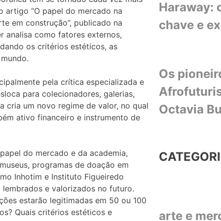
Haraway: o
o artigo “O papel do mercado na
chave e e
arte em construção”, publicado na
er analisa como fatores externos,
ando os critérios estéticos, as
o mundo.
Os pioneir
ipalmente pela crítica especializada e
Afrofuturi
sloca para colecionadores, galerias,
 cria um novo regime de valor, no qual
Octavia Bu
bém ativo financeiro e instrumento de
 o papel do mercado e da academia,
CATEGOR
e museus, programas de doação em
omo Inhotim e Instituto Figueiredo
 lembrados e valorizados no futuro.
ções estarão legitimadas em 50 ou 100
s? Quais critérios estéticos e
arte e me