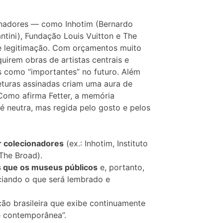
onadores — como Inhotim (Bernardo
ntini), Fundação Louis Vuitton e The
e legitimação. Com orçamentos muito
uirem obras de artistas centrais e
s como “importantes” no futuro. Além
eturas assinadas criam uma aura de
Como afirma Fetter, a memória
é neutra, mas regida pelo gosto e pelos
r colecionadores
(ex.: Inhotim, Instituto
The Broad).
 que os museus públicos
e, portanto,
nciando o que será lembrado e
ição brasileira que exibe continuamente
e contemporânea”.