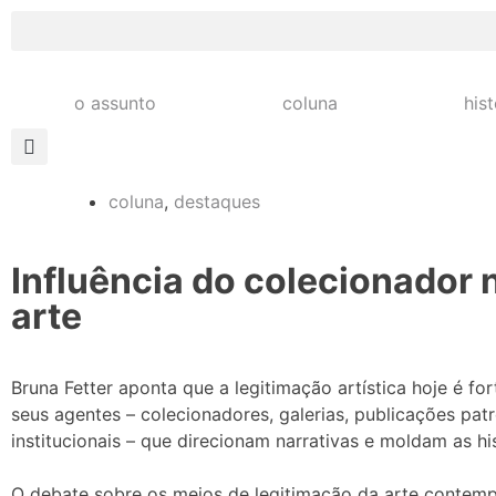
o assunto
coluna
his
coluna
,
destaques
Influência do colecionador 
arte
Bruna Fetter aponta que a legitimação artística hoje é f
seus agentes – colecionadores, galerias, publicações pa
institucionais – que direcionam narrativas e moldam as hi
O debate sobre os meios de legitimação da arte contem