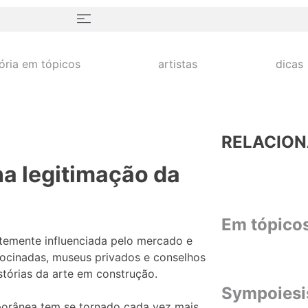
tória em tópicos
artistas
dicas
RELACIO
na legitimação da
Em tópico
ortemente influenciada pelo mercado e
trocinadas, museus privados e conselhos
stórias da arte em construção.
Sympoiesi
porânea tem se tornado cada vez mais