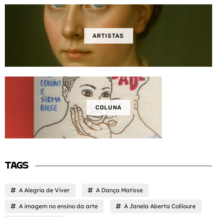
ARTISTAS
COLUNA
TAGS
A Alegria de Viver
A Dança Matisse
A imagem no ensino da arte
A Janela Aberta Collioure