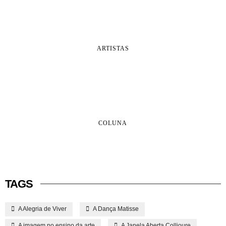
ARTISTAS
COLUNA
TAGS
A Alegria de Viver
A Dança Matisse
A imagem no ensino da arte
A Janela Aberta Collioure