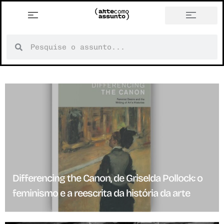
Differencing the Canon, de Griselda Pollock: o
feminismo e a reescrita da história da arte