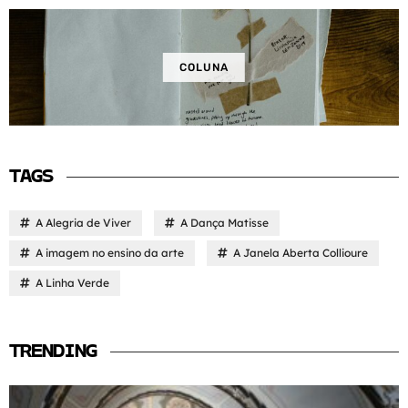
COLUNA
TAGS
A Alegria de Viver
A Dança Matisse
A imagem no ensino da arte
A Janela Aberta Collioure
A Linha Verde
TRENDING