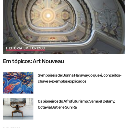
HISTÓRIA EM TÓPICOS
Em tópicos: Art Nouveau
Sympoiesis de Donna Haraway: o que é, conceitos-
chave e exemplos explicados
Os pioneiros do Afrofuturismo: Samuel Delany,
Octavia Butler e Sun Ra