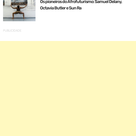
Os pioneiros do Afrofuturismo: Samuel Delany,
Octavia Butler e Sun Ra
PUBLICIDADE