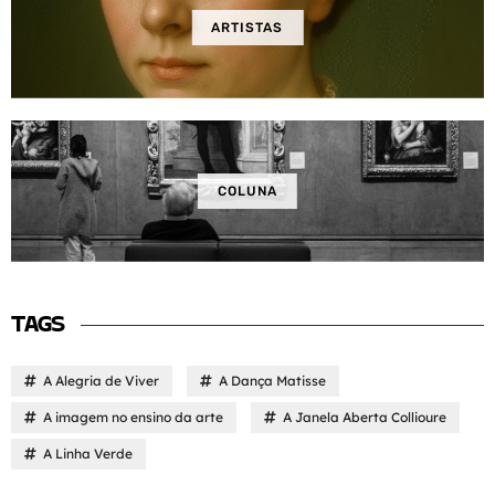
ARTISTAS
COLUNA
TAGS
A Alegria de Viver
A Dança Matisse
A imagem no ensino da arte
A Janela Aberta Collioure
A Linha Verde